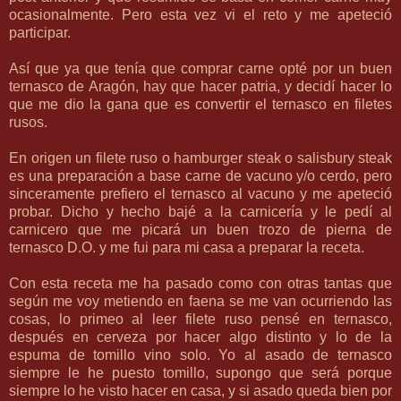
ocasionalmente. Pero esta vez vi el reto y me apeteció
participar.
Así que ya que tenía que comprar carne opté por un buen
ternasco de Aragón, hay que hacer patria, y decidí hacer lo
que me dio la gana que es convertir el ternasco en filetes
rusos.
En origen un filete ruso o
hamburger steak o salisbury steak
es una preparación a base carne de vacuno y/o cerdo, pero
sinceramente prefiero el ternasco al vacuno y me apeteció
probar. Dicho y hecho bajé a la carnicería y le pedí al
carnicero que me picará un buen trozo de pierna de
ternasco D.O. y me fui para mi casa a preparar la receta.
Con esta receta me ha pasado como con otras tantas que
según me voy metiendo en faena se me van ocurriendo las
cosas, lo primeo al leer filete ruso pensé en ternasco,
después en cerveza por hacer algo distinto y lo de la
espuma de tomillo vino solo. Yo al asado de ternasco
siempre le he puesto tomillo, supongo que será porque
siempre lo he visto hacer en casa, y si asado queda bien por