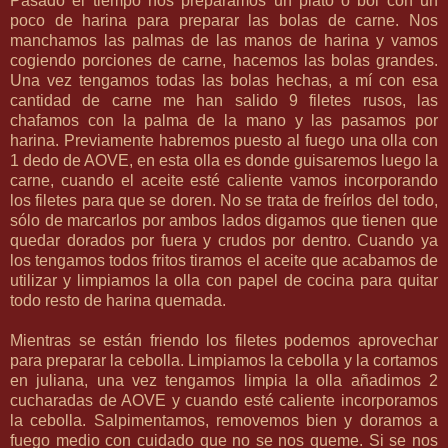
Pasado el tiempo nos preparamos un plato o bol con un
poco de harina para preparar las bolas de carne. Nos
manchamos las palmas de las manos de harina y vamos
cogiendo porciones de carne, hacemos las bolas grandes.
Una vez tengamos todas las bolas hechas, a mí con esa
cantidad de carne me han salido 9 filetes rusos, las
chafamos con la palma de la mano y las pasamos por
harina. Previamente habremos puesto al fuego una olla con
1 dedo de AOVE, en esta olla es donde guisaremos luego la
carne, cuando el aceite esté caliente vamos incorporando
los filetes para que se doren. No se trata de freírlos del todo,
sólo de marcarlos por ambos lados digamos que tienen que
quedar dorados por fuera y crudos por dentro. Cuando ya
los tengamos todos fritos tiramos el aceite que acabamos de
utilizar y limpiamos la olla con papel de cocina para quitar
todo resto de harina quemada.
Mientras se están friendo los filetes podemos aprovechar
para preparar la cebolla. Limpiamos la cebolla y la cortamos
en juliana, una vez tengamos limpia la olla añadimos 2
cucharadas de AOVE y cuando esté caliente incorporamos
la cebolla. Salpimentamos, removemos bien y doramos a
fuego medio con cuidado que no se nos queme. Si se nos