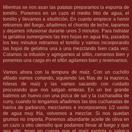
Mientras se nos asan las patatas preparamos la espuma de
tomillo. Ponemos en un cazo el medio litro de agua, el
tomillo y llevamos a ebullición. En cuanto empiece a hervir
retiramos del fuego, añadimos el chorrito de leche, tapamos
y dejamos infusionar durante unos 3 minutos. Para hidratar
la gelatina sumergimos las tres hojas en agua fría, pasados
los tres minutos retiramos el tomillo y vamos incorporando
las hojas de gelatina una a una mezclando bien cada vez.
Colamos la infusión y agregamos al sifón, cerramos bien y
ponemos una carga en el sifón agitamos bien y reservamos.
Vamos ahora con la tempura de maíz. Con un cuchillo
afilado vamos cortando, siguiendo las filas de la mazorca,
hileras de maíz y las vamos sacando con cuidado
procurando que nos salgan enteras. En un bol grande
batimos un huevo con una pizca de sal y la cucharadita de
curry, cuando lo tengamos añadimos las dos cucharadas de
harina de garbanzo, mezclamos e incorporamos 1/2 vasito
de agua muy fría, volvemos a mezclar. Si nos quedan
grumos no importa. Ponemos abundante aceite de oliva en
un cazo u otro utensilio que podamos llevar al fuego y que
sea alto, tener en cuenta que el maíz explota o salpica