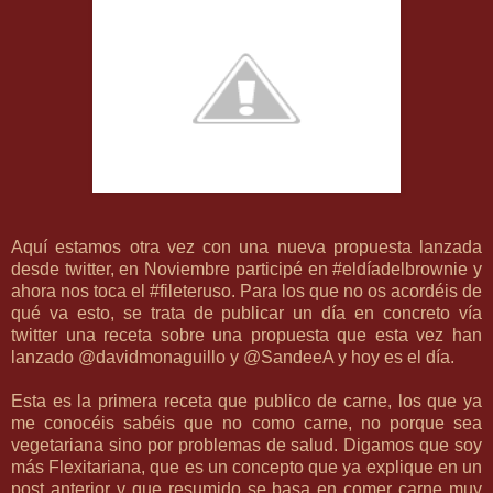
Aquí estamos otra vez con una nueva propuesta lanzada
desde twitter, en Noviembre participé en
#eldíadelbrownie
y
ahora nos toca el #fileteruso. Para los que no os acordéis de
qué va esto, se trata de publicar un día en concreto vía
twitter una receta sobre una propuesta que esta vez han
lanzado
@davidmonaguillo
y
@SandeeA
y hoy es el día.
Esta es la primera receta que publico de carne, los que ya
me conocéis sabéis que no como carne, no porque sea
vegetariana sino por problemas de salud. Digamos que soy
más
Flexitariana
, que es un concepto que ya explique en un
post anterior y que resumido se basa en comer carne muy