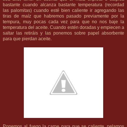
bastante cuando alcanza bastante temperatura (recordad
las palomitas) cuando esté bien caliente ir agregando las
tiras de maíz que habremos pasado previamente por la
tempura, muy pocas cada vez para que no nos baje la
temperatura del aceite. Cuando estén doradas y empiecen a
saltar las retiráis y las ponemos sobre papel absorbente
para que pierdan aceite.
Ponemos al fuego la carne para que se caliente, pelamos