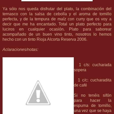
Ya sólo nos queda disfrutar del plato, la combinación del
ternasco con la salsa de cebolla y el aroma de tomillo
perfecta, y de la tempura de maíz con curry que os voy a
decir que me ha encantado. Total un plato perfecto para
luciros en cualquier ocasión. Plato para saborear
acompañado de un buen vino tinto, nosotros lo hemos
hecho con un tinto Rioja Alcorta Reserva 2006.
Aclaraciones/notas:
1 c/s: cucharada
sopera
1 c/c: cucharadita
de café
Si no tenéis sifón
para hacer la
espuma de tomillo,
una vez que se haya