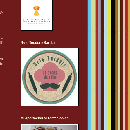
jo
 a
Reto Teodoro Bardají
10
or
to
Mi aportación al Tentacion-es