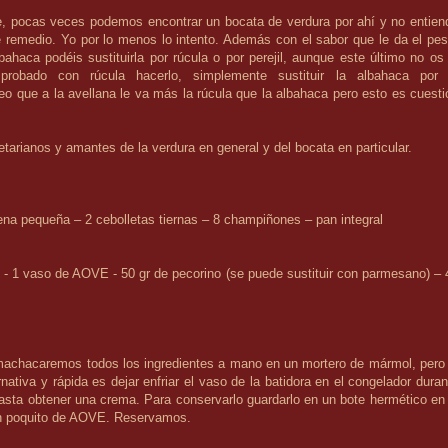
, pocas veces podemos encontrar un bocata de verdura por ahí y no entien
 remedio. Yo por lo menos lo intento. Además con el sabor que le da el pes
ahaca podéis sustituirla por rúcula o por perejil, aunque este último no os 
robado con rúcula hacerlo, simplemente sustituir la albahaca por 
eo que a la avellana le va más la rúcula que la albahaca pero esto es cuesti
getarianos y amantes de la verdura en general y del bocata en particular.
jena pequeña – 2 cebolletas tiernas – 8 champiñones – pan integral
o - 1 vaso de AOVE - 50 gr de pecorino (se puede sustituir con parmesano) – 
 machacaremos todos los ingredientes a mano en un mortero de mármol, pero 
tiva y rápida es dejar enfriar el vaso de la batidora en el congelador duran
 hasta obtener una crema. Para conservarlo guardarlo en un bote hermético en 
 un poquito de AOVE. Reservamos.