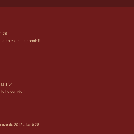
 1:29
a antes de ir a dormir !!
las 1:34
 lo he comido ;)
arzo de 2012 a las 0:28