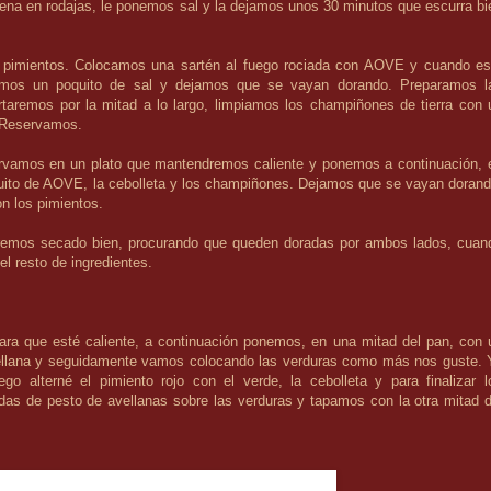
ena en rodajas, le ponemos sal y la dejamos unos 30 minutos que escurra bi
s pimientos. Colocamos una sartén al fuego rociada con AOVE y cuando es
nemos un poquito de sal y dejamos que se vayan dorando. Preparamos l
taremos por la mitad a lo largo, limpiamos los champiñones de tierra con 
. Reservamos.
rvamos en un plato que mantendremos caliente y ponemos a continuación, 
quito de AOVE, la cebolleta y los champiñones. Dejamos que se vayan dorand
n los pimientos.
bremos secado bien, procurando que queden doradas por ambos lados, cuan
l resto de ingredientes.
ara que esté caliente, a continuación ponemos, en una mitad del pan, con 
vellana y seguidamente vamos colocando las verduras como más nos guste. 
go alterné el pimiento rojo con el verde, la cebolleta y para finalizar l
s de pesto de avellanas sobre las verduras y tapamos con la otra mitad d