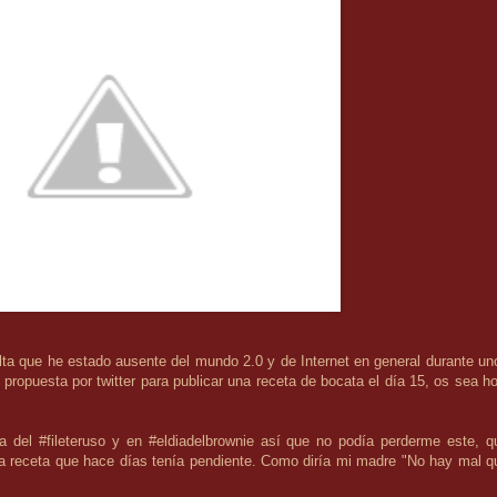
a que he estado ausente del mundo 2.0 y de Internet en general durante un
propuesta por twitter para publicar una receta de bocata el día 15, os sea ho
ía del
#fileteruso
y en
#eldiadelbrownie
así que no podía perderme este, q
a receta que hace días tenía pendiente. Como diría mi madre "No hay mal q