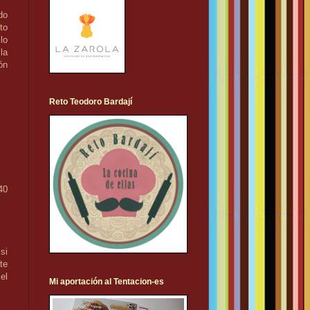
do
to
lo
la
ón
Reto Teodoro Bardají
40
si
te
el
Mi aportación al Tentacion-es