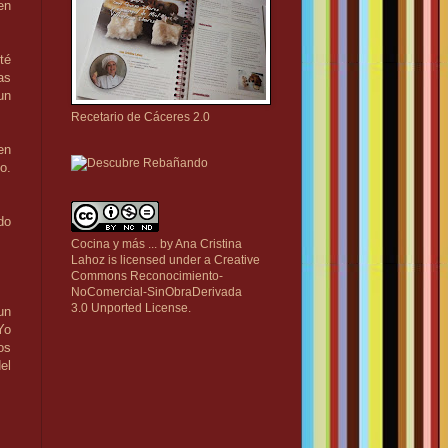
en
té
as
un
Recetario de Cáceres 2.0
en
o.
do
Cocina y más ...
by
Ana Cristina
Lahoz
is licensed under a
Creative
Commons Reconocimiento-
NoComercial-SinObraDerivada
3.0 Unported License
.
un
Yo
os
el