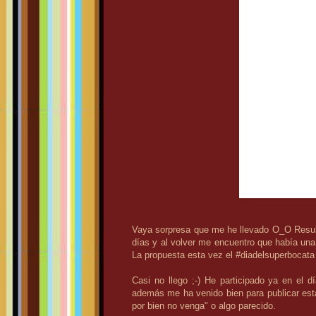
Vaya sorpresa que me he llevado O_O Result
días y al volver me encuentro que había una 
La propuesta esta vez el #diadelsuperbocata
Casi no llego ;-) He participado ya en el d
además me ha venido bien para publicar est
por bien no venga" o algo parecido.