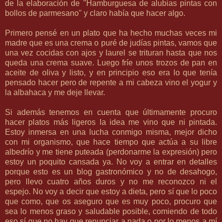
de la elaboración de "
Hamburguesa de alubias pintas con
bollos de parmesano
" y claro había que hacer algo.
Primero pensé en un plato que ha hecho muchas veces mi
madre que es una crema o puré de judías pintas, vamos que
una vez cocidas con ajos y laurel se trituran hasta que nos
queda una crema suave. Luego fríe unos trozos de pan en
aceite de oliva y listo, y en principio eso era lo que tenía
pensado hacer pero de repente a mi cabeza vino el yogur y
la albahaca y me deje llevar.
Si además tenemos en cuenta que últimamente procuro
hacer platos más ligeros la idea me vino que ni pintada.
Estoy inmersa en una lucha conmigo misma, mejor dicho
con mi organismo, que hace tiempo que actúa a su libre
albedrío y me tiene puteada (perdonarme la expresión) pero
estoy un poquito cansada ya. No voy a entrar en detalles
porque esto es un blog gastronómico y no de desahogo,
pero llevo cuatro años duros y no me reconozco ni el
espejo. No voy a decir que estoy a dieta, pero sí que lo poco
que como, que os aseguro que es muy poco, procuro que
sea lo menos graso y saludable posible, comiendo de todo
eso sí que no hay que renunciar a nada o por lo menos a mí